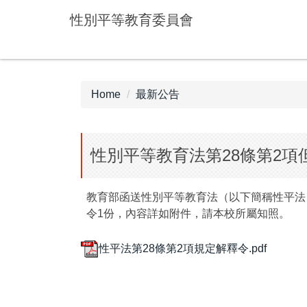
Jump
性別平等教育委員會
to
the
main
content
block
Home
最新公告
性別平等教育法第28條第2
教育部函送性別平等教育法（以下簡稱性平法
令1份，內容詳如附件，請本校所屬知照。
性平法第28條第2項規定解釋令.pdf