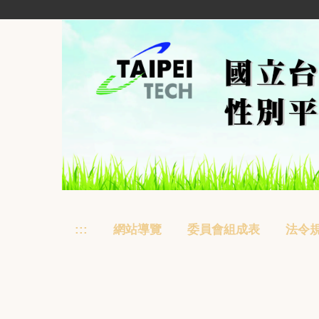
跳
到
主
要
內
容
區
:::
網站導覽
委員會組成表
法令