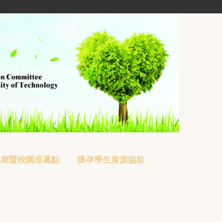
走廊暨校園巡邏點
懷孕學生資源協助